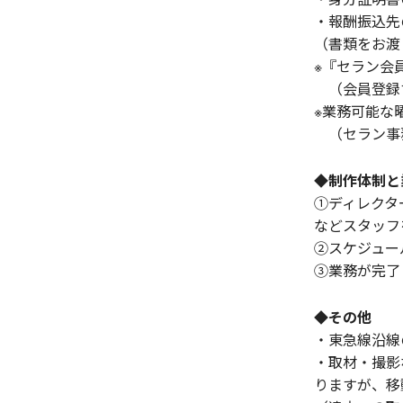
・報酬振込先
（書類をお渡
※『セラン会
（会員登録
※業務可能な
（セラン事務
◆制作体制と
①ディレクタ
などスタッフ
②スケジュー
③業務が完了
◆その他
・東急線沿線
・取材・撮影
りますが、移