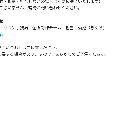
材・撮影・打合せなどの場合は別途協議といたします）
ございません。常時お問い合わせください。
せ
 セラン事務局 企画制作チーム 担当：菊池（きくち）
jp
お問い合わせはご遠慮ください。
を要する場合がありますので、あらかじめご了承ください。
、都筑区、緑区、港北区、川崎市、宮前区、高津区、中原区、麻生区、東京都
大田区、品川区、町田市、大和市、田園都市線、たまプラーザ、求人