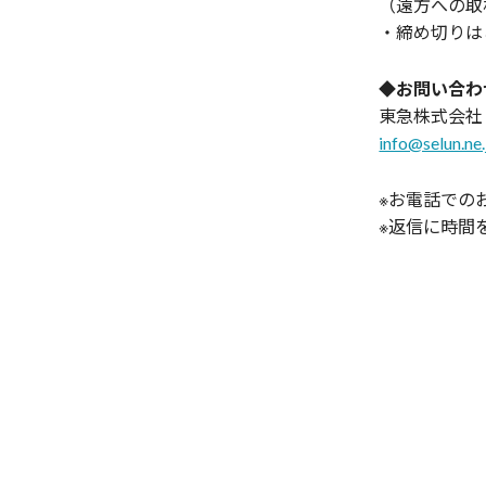
（遠方への取
・締め切りは
◆お問い合わ
東急株式会社
info@selun.ne.
※お電話での
※返信に時間
横浜市、青葉区
黒区、渋谷区、