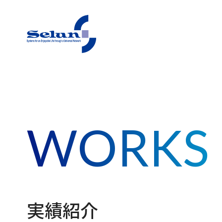
東急（株）セラン事務局
WORKS
実績紹介